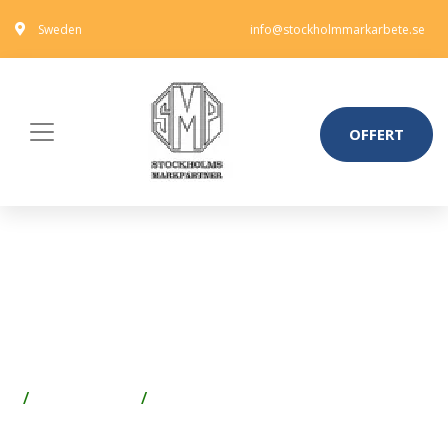
Sweden
info@stockholmmarkarbete.se
OFFERT
BLACK & DECKER MTIM3-XJ
APPLIKATIONSHUVUD SKRUVA,
TILL MULTIVERKTYG
Spik & Skruv
Skruv