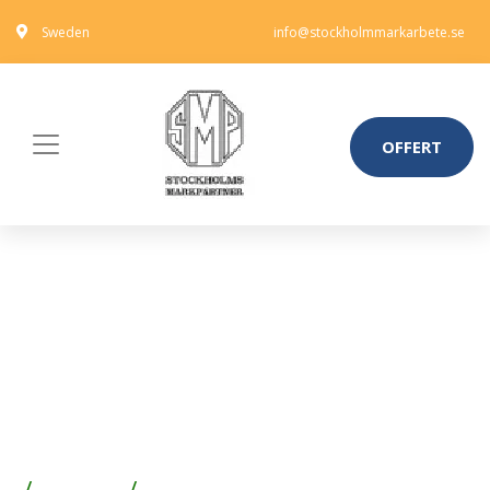
Sweden
info@stockholmmarkarbete.se
OFFERT
BOSCH BEST FOR CERAMIC
DRY SPEED
DIAMANTBORRSATS MED X-
LOCK, 5 DELAR
Förvaring
Förvaringslådor