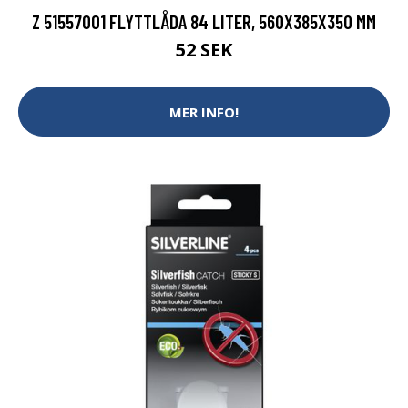
Z 51557001 FLYTTLÅDA 84 LITER, 560X385X350 MM
52 SEK
MER INFO!