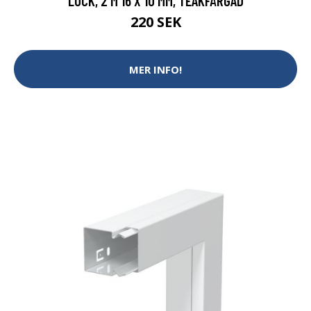
LOCK, 2 M 16 X 10 MM, TEAKFÄRGAD
220 SEK
MER INFO!