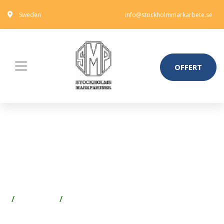
Sweden
info@stockholmmarkarbete.se
OFFERT
CLC CL1001501
VERKTYGSHÖLSTER
ELEKTRIKER
Förvaring
Förvaringslådor