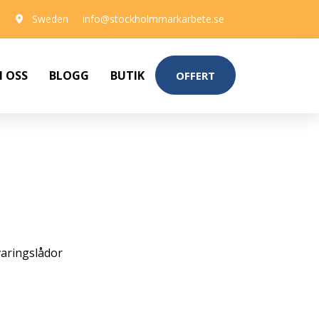
Sweden
info@stockholmmarkarbete.se
 OSS
BLOGG
BUTIK
OFFERT
aringslådor