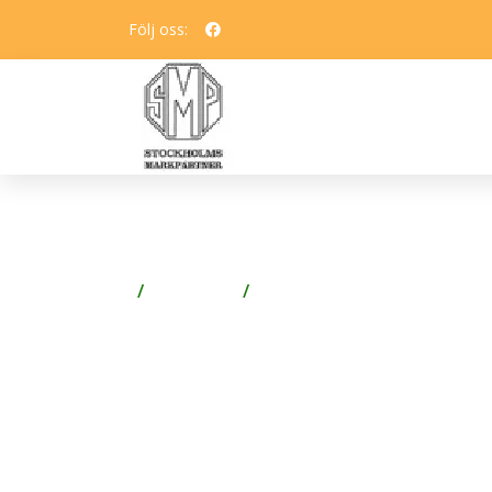
Följ oss:
DURAVIT DURASTYLE WC
Förvaring
Förvaringslådor