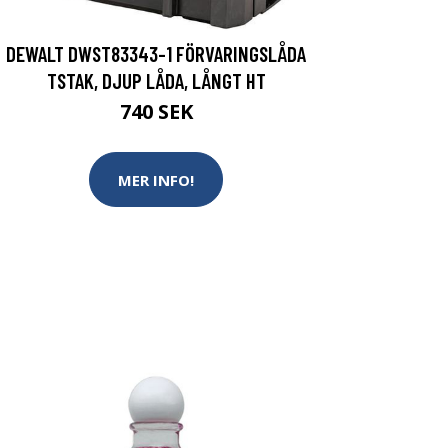
DEWALT DWST83343-1 FÖRVARINGSLÅDA
TSTAK, DJUP LÅDA, LÅNGT HT
740 SEK
MER INFO!