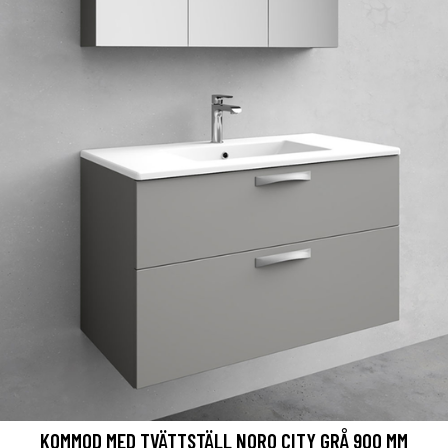
KOMMOD MED TVÄTTSTÄLL NORO CITY GRÅ 900 MM