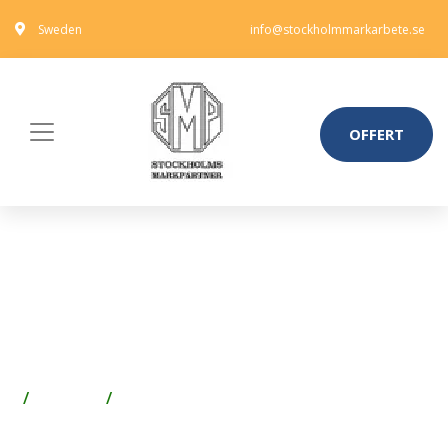
Sweden
info@stockholmmarkarbete.se
OFFERT
ENKELDÖRR TILL VILLA
ÅKARP 10 X 20,
VÄNSTERHÄNGD, MÖRKGRÅ
Fönster
Fönsterbeslag