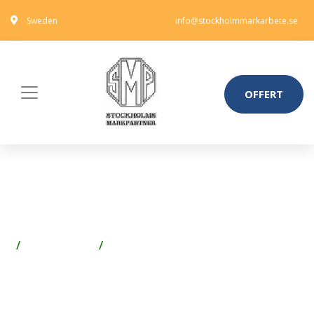
Sweden
info@stockholmmarkarbete.se
OFFERT
ESSVE 9980412 BITS TX, 70
MM, KONISK, 3-PACK TX15
Spik & Skruv
Skruv