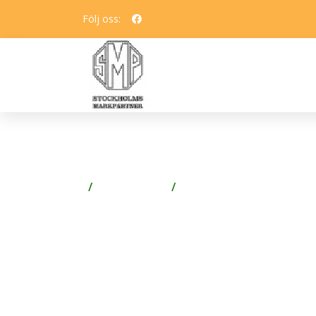
Följ oss:
ESSVE ESSDRIVE TRÄSKR
Spik & Skruv
Skruv