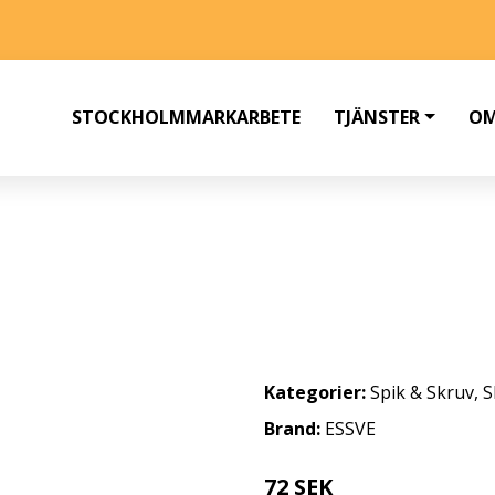
STOCKHOLMMARKARBETE
TJÄNSTER
OM
UV 5 MM Ø, FÖRSÄNKT, ROSTFRI
Kategorier:
Spik & Skruv
,
S
Brand:
ESSVE
72 SEK