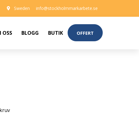
Sweden
info@stockholmmarkarbete.se
 OSS
BLOGG
BUTIK
OFFERT
, A4 70 MM, 10-PACK
kruv