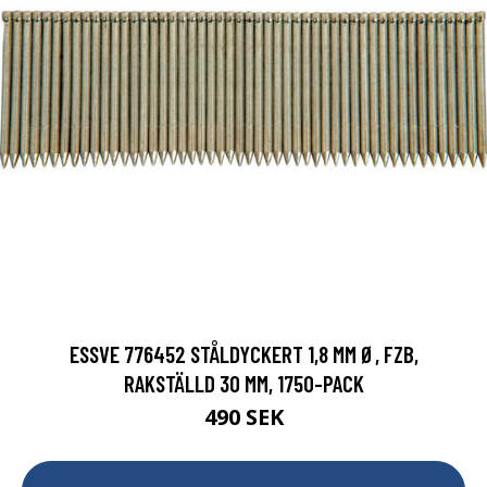
ESSVE 776452 STÅLDYCKERT 1,8 MM Ø, FZB,
RAKSTÄLLD 30 MM, 1750-PACK
490 SEK