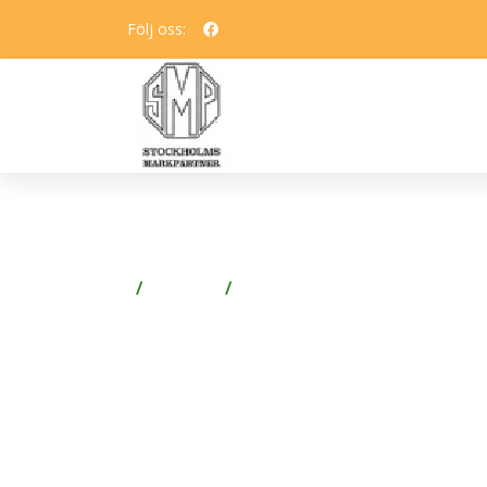
Följ oss:
FRANKE F5LM2004 TVÄ
Badrum
Blandare