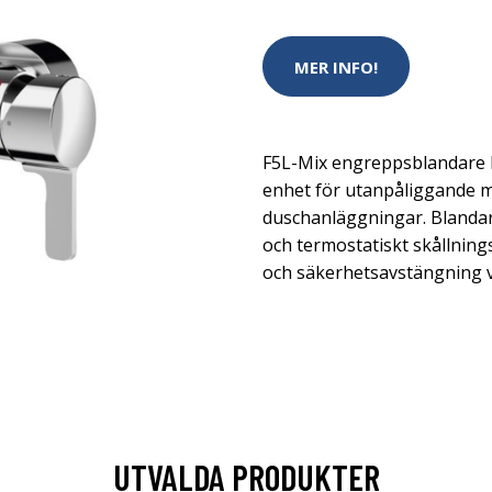
MER INFO!
F5L-Mix engreppsblandare
enhet för utanpåliggande m
duschanläggningar. Blanda
och termostatiskt skållnings
och säkerhetsavstängning v
UTVALDA PRODUKTER