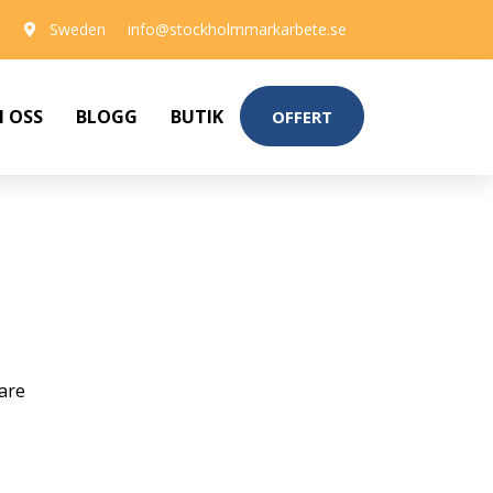
Sweden
info@stockholmmarkarbete.se
 OSS
BLOGG
BUTIK
OFFERT
are