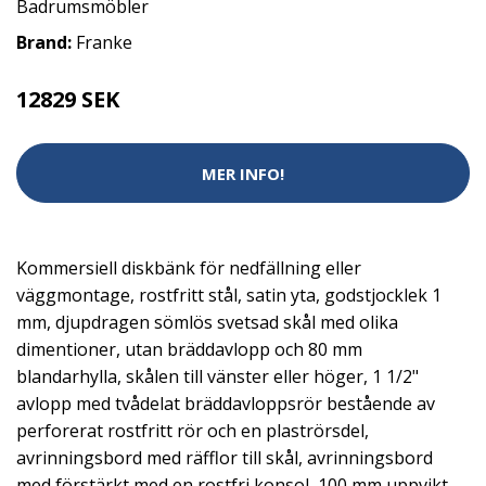
Badrumsmöbler
Brand:
Franke
12829 SEK
MER INFO!
Kommersiell diskbänk för nedfällning eller
väggmontage, rostfritt stål, satin yta, godstjocklek 1
mm, djupdragen sömlös svetsad skål med olika
dimentioner, utan bräddavlopp och 80 mm
blandarhylla, skålen till vänster eller höger, 1 1/2"
avlopp med tvådelat bräddavloppsrör bestående av
perforerat rostfritt rör och en plaströrsdel,
avrinningsbord med räfflor till skål, avrinningsbord
med förstärkt med en rostfri konsol, 100 mm uppvikt