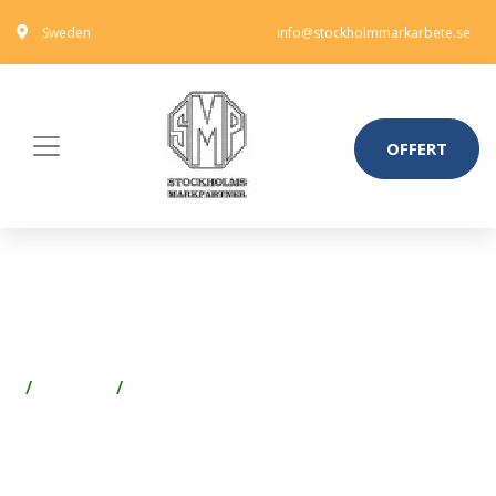
Sweden
info@stockholmmarkarbete.se
OFFERT
FRANKE MAXL117-140 SET
DISKBÄNK
Badrum
Badrumsmöbler