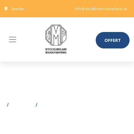
Sweden
info@stockholmmarkarbete.se
OFFERT
GARDEROB ATLANTA - VIT 350
CM, 236 CM, MED KORNISCH
Förvaring
Garderober