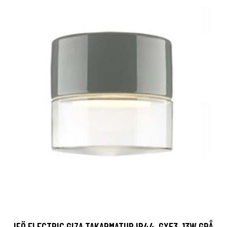
IFÖ ELECTRIC GIZA TAKARMATUR IP44, GX53, 13W GRÅ