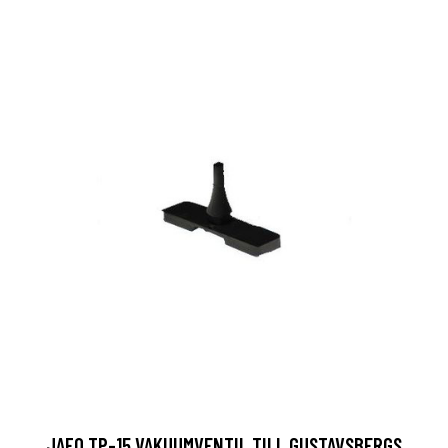
JAFO TP-15 VAKUUMVENTIL TILL GUSTAVSBERGS