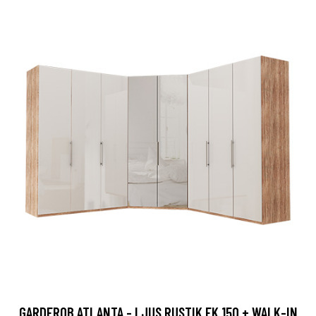
GARDEROB ATLANTA - LJUS RUSTIK EK 150 + WALK-IN