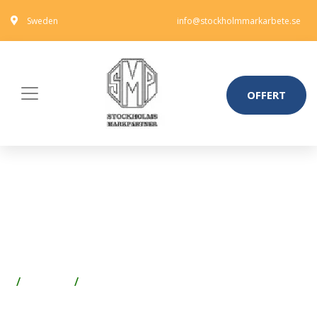
Sweden
info@stockholmmarkarbete.se
OFFERT
GELIA 4000060231
LADDSTATION 1-VÄGS OCH 2 X
USB MED HÅLLARE
Badrum
Badrumsinredning