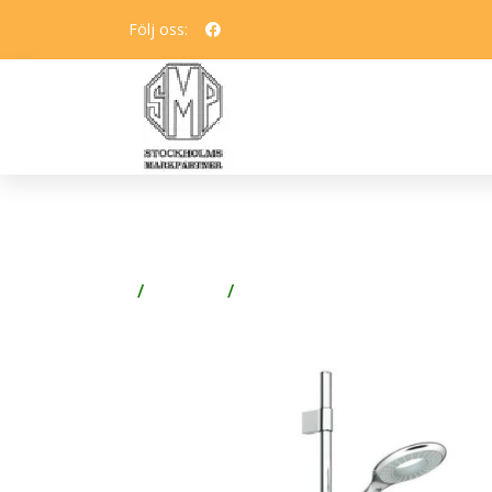
Följ oss:
GROHE RAINSHOWER IC
Badrum
Dusch