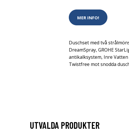
MER INFO!
Duschset med två strålmön
DreamSpray, GROHE StarLi
antikalksystem, Inre Vatten 
Twistfree mot snodda dusch
UTVALDA PRODUKTER