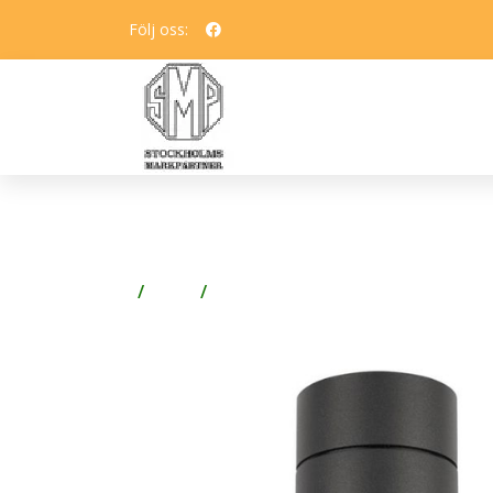
Följ oss:
HIDE-A-LITE MILO II G
Golv
Socklar