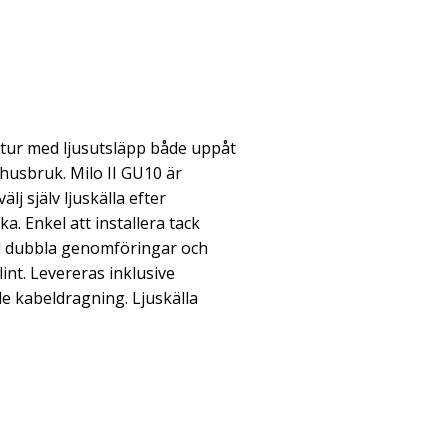
atur med ljusutsläpp både uppåt
husbruk. Milo II GU10 är
lj själv ljuskälla efter
a. Enkel att installera tack
d dubbla genomföringar och
nt. Levereras inklusive
e kabeldragning. Ljuskälla