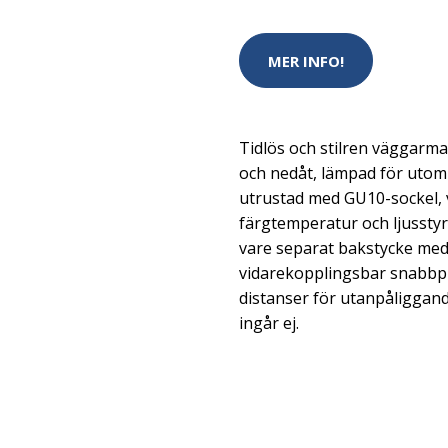
MER INFO!
Tidlös och stilren väggarm
och nedåt, lämpad för utom
utrustad med GU10-sockel, vä
färgtemperatur och ljusstyrk
vare separat bakstycke me
vidarekopplingsbar snabbpli
distanser för utanpåliggand
ingår ej.