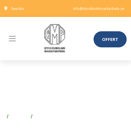
Sweden
info@stockholmmarkarbete.se
OFFERT
IDO Z6402700001
LYFTANORDNINGSSATS FÖR
WC
Badrum
WC