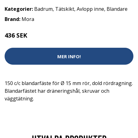
Kategorier:
Badrum
,
Tätskikt
,
Avlopp inne
,
Blandare
Brand:
Mora
436 SEK
MER INFO!
150 c/c blandarfäste för Ø 15 mm rör, dold rördragning.
Blandarfästet har dräneringshål, skruvar och
väggtätning.