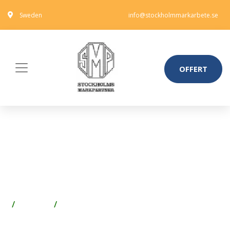
Sweden
info@stockholmmarkarbete.se
OFFERT
MORA FIX 701026
BLANDARFÄSTE 150 C/C, DOLD
RÖRDRAGNING
Badrum
Avlopp inne