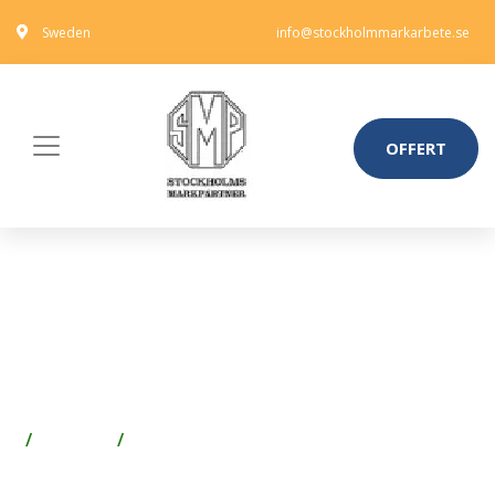
Sweden
info@stockholmmarkarbete.se
OFFERT
ÖVERLJUS MED SPRÖJS NÄS
15X3, SKOGSGRÖN, FROSTAT
GLAS
Fönster
Fönsterspröjs