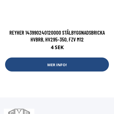
REYHER 143990240120000 STÅLBYGGNADSBRICKA
HVBRB, HV295-350, FZV M12
4 SEK
MER INFO!