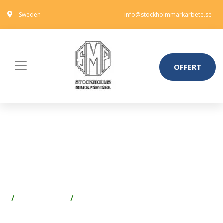
Sweden
info@stockholmmarkarbete.se
OFFERT
ALARMTECH FATUM MODUL
TELEBOX 10 PAR
SKRUV/SKRUV
Spik & Skruv
Skruv