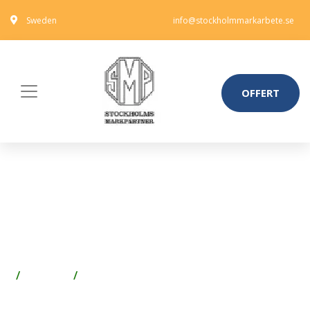
Sweden
info@stockholmmarkarbete.se
OFFERT
ENKELDÖRR TILL VILLA
SOLBACKA 10 X 20,
VÄNSTERHÄNGD, ASKGRÅ
Fönster
Fönsterbeslag