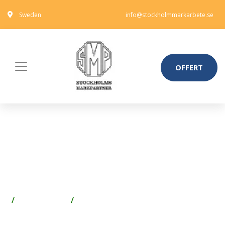
Sweden
info@stockholmmarkarbete.se
OFFERT
ESSVE 504405 TRÄSKRUV Ø6
MM, FRANSK, T6S, FZV 40 MM,
100-PACK
Spik & Skruv
Skruv