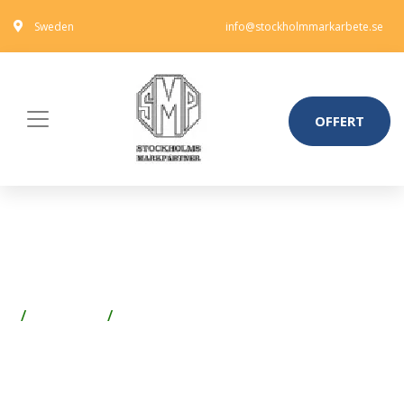
Sweden
info@stockholmmarkarbete.se
OFFERT
FM MATTSSON 39142800
MONTERINGSSATS TILL 9000E
Förvaring
Förvaringslådor