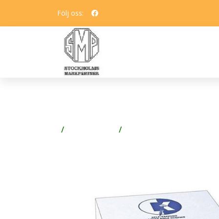
Följ oss:
KREG SPS-F075-500 SK
Spik & Skruv
Skruv