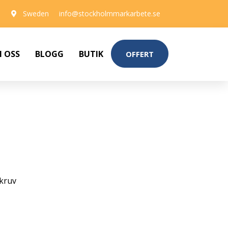
Sweden
info@stockholmmarkarbete.se
 OSS
BLOGG
BUTIK
OFFERT
kruv